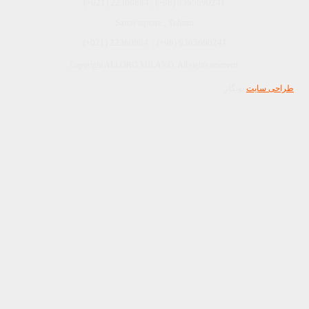
(+021) 22360684 | (+98) 9365690241
Sanat square , Tehran
9365690241 (98+) | 22360684 (021+)
Copyright ALLORO MILANO. All rights reserved.
طراحی سایت
نونگار