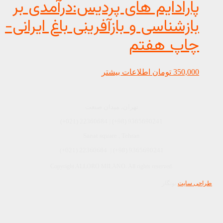
پارادایم های پردیس:درآمدی بر
بازشناسی و بازآفرینی باغ ایرانی-
چاپ هفتم
350,000
تومان
اطلاعات بیشتر
تهران، میدان صنعت
(+021) 22360684 | (+98) 9365690241
Sanat square , Tehran
9365690241 (98+) | 22360684 (021+)
Copyright ALLORO MILANO. All rights reserved.
طراحی سایت
نونگار