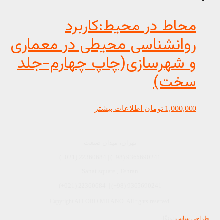
محاط در محیط:کاربرد
روانشناسی محیطی در معماری
و شهرسازی(چاپ چهارم-جلد
سخت)
1,000,000
تومان
اطلاعات بیشتر
تهران، میدان صنعت
(+021) 22360684 | (+98) 9365690241
Sanat square , Tehran
9365690241 (98+) | 22360684 (021+)
Copyright ALLORO MILANO. All rights reserved.
طراحی سایت
نونگار