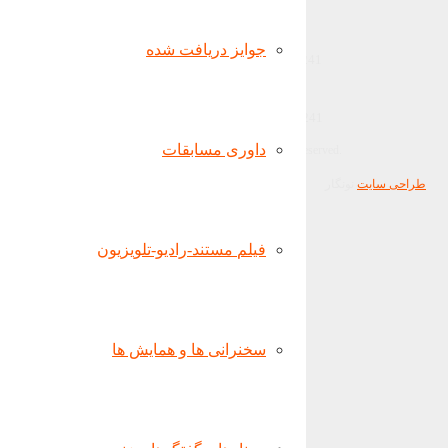
تهران، میدان صنعت
جوایز دریافت شده
(+021) 22360684 | (+98) 9365690241
Sanat square , Tehran
9365690241 (98+) | 22360684 (021+)
داوری مسابقات
Copyright ALLORO MILANO. All rights reserved.
طراحی سایت
نونگار
فیلم مستند-رادیو-تلویزیون
سخنرانی ها و همایش ها