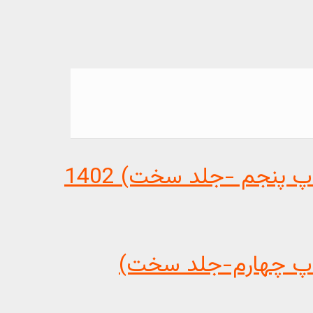
پنجم -جلد سخت) 1402
چاپ چهارم-جلد سخت)