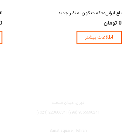
باغ ایرانی:حکمت کهن، منظر جدید
on
0
تومان
0
اطلاعات بیشتر
تهران، میدان صنعت
(+021) 22360684 | (+98) 9365690241
Sanat square , Tehran