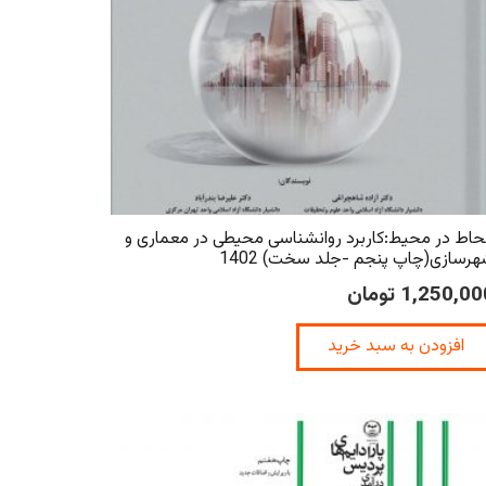
اط در محیط:کاربرد روانشناسی محیطی در معماری و
رسازی(چاپ پنجم -جلد سخت) 1402
1,250,00
تومان
افزودن به سبد خرید