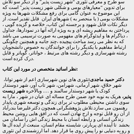
سو طرح و معرفی تئوری “شهر زیست پذیر” و از دیگر سو تلاش
برای تدوین “معیارهای بومی و شکلی شهر زیست پذیر” است که
این موضوع به عنوان گامی برای رفع مشکلات شهرها به ویژه
مشکلات بومی ( یا منحصر به ) شهرهای ایران قابل تقدیر است. از
دیگر نکات قابل شهود و برجسته این کتاب، خلاصه و گزیده گویی ،
پرداختن به مفاهیم ریشه ای و به ویژه ارائه آنها در نمودارها، جداول
، دیاگرام ها و ایدئوگرام های مفهومی به صورت ترسیمی می باشد
که به نظر می رسد مباحث پیچیده ،چند جانبه و همچنین چگونگی
ارتباط مفاهیم با یکدیگر را برای خوانندگان به خصوص دانشجویان
رشته شهرسازی و دیگر رشته های مرتبط ، خواناتر، گویاتر و قابل
درک کرده است.
نظر اساتید متخصص در مورد این کتاب:
دکتر حمید ماجدی:
تئوری های نوین شهرسازی اعم از شهر توانا،
شهر خلاق، شهر آرمانی، شهرامن، شهر تاب آور، شهر دوستدار
کودک یا شهر دوستدار سالمند و …. وبالآخره
شهر زیست
پذیر،
هریک به نوبه خود ضمن طرح مساله ای عیان در شهر ، مارا به
سوی داشتن محیطی مطلوب تر برای زندگی و توسعه شهری پایدار
رهنمون می سازد.تلاش پژوهشگرانی همچون دکترعلیرضا بندرآباد
از آن رو قابل توجه و ارج نهادن است که در افق هایی روشن محیط
زندگی انسانی و رابطه انسان با محیط زندگی اش را سامان می
بخشد تا آینده ای پربارتر، شایسته مقام انسان، منبعث از ایده آل ها
و رو به دنیایی نو را پیش روی ما قرار دهد. اما ارزشمندی این تئوری