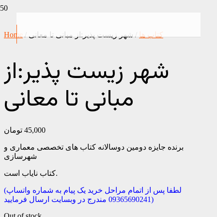
کتاب ها
/ شهر زیست پذیر:از مبانی تا معانی
/
Home
شهر زیست پذیر:از
مبانی تا معانی
45,000
تومان
برنده جایزه دومین دوسالانه کتاب های تخصصی معماری و
شهرسازی
کتاب نایاب است.
(لطفا پس از اتمام مراحل خرید یک پیام به شماره واتساپ
09365690241 مندرج در وبسایت ارسال فرمایید)
Out of stock