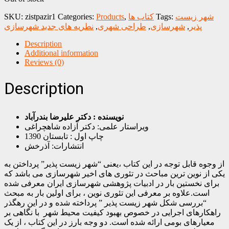
شهر زیست
Tags:
کتاب ها
,
Products
Categories:
zistpazir1
SKU:
پذیر
,
شهرسازی
,
طراحی شهری
,
نطریه های جدید شهرسازی
Description
Additional information
Reviews (0)
Description
نویسنده : دکتر علیرضا بندرآباد
ویراستار علمی: دکتر آزاده شاهچراغی
چاپ اول : تابستان 1390
انتشارات: آذرخش
از وجوه قابل توجه در این کتاب ،یعنی “شهر زیست پذیر” پرداختن به
یکی از نوین ترین مباحث در تئوری های اخیر شهرسازی می باشد که
برای نخستین بار در ادبیات پژوهشی شهرسازی ایران معرفی شده
است.علاوه بر معرفی این تئوری نوین ، برای اولین بار به مبحث
“بررسی شکل شهر زیست پذیر ” پرداخته شده و در این رهگذر
راهکارهای اجرایی در خصوص بهبود کیفیت محیط شهر با نگاهی بر
معیارهای بومی ارائه شده است. دو وجه بارز در این کتاب ، از یک