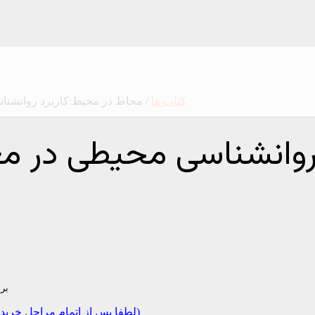
کتاب ها
/ محاط در محیط:کاربرد روانشن
 روانشناسی محیطی در م
بر
(لطفا پس از اتمام مراحل خرید یک پیامک به شماره 09365690241 مندرج در وبسایت ارسال فرمایید)