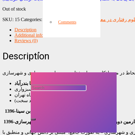
Out of stock
وم رفتاری در معماری
Tags:
کتاب ها
,
Products
Categories:
15
SKU:
Comments
Description
Additional information
Reviews (0)
Description
حاط در محیط:کاربرد روان شناسی محیطی در معماری و شهرسازی
نویسنده:دکتر آزاده شاهچراغی- دکتر علیرضا بندرآباد
ویراستار ادبی:گیتی سبزواری
انتشارات جهاد دانشگاهی-دانشگاه تهران
چاپ چهارم:1399 (جلد سخت)
برنده جایزه کتاب سال ابن سینا-1396
ارمین
دوره دوسالانه کتاب های تخصصی معماری و شهرسازی-1396
ماری و شهرسازی – به صورت جامع، مبتنی بر دانش جهانی و منطبق با