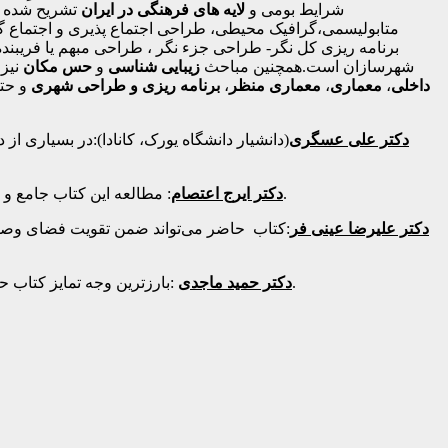
شرایط بومی و
لایه های فرهنگی در ایران
تشریح شده و
متابولیسمی،گرافیک محیطی، طراحی اجتماع پذیری و اجتماع گ
برنامه ریزی کل نگر- طراحی جزء نگر ، طراحی مبهم یا فریبنده
شهرسازان است.همچنین مباحث
زیبایی شناسی
و
حس مکان
نیز 
داخلی
،
معماری
،
معماری منظر
،
برنامه ریزی و طراحی شهری
و حت
دکتر علی عسگری
(دانشیار دانشگاه یورک، کانادا):در بسیاری ا
: مطالعه این کتاب جامع و ارزشمند را به کلیه ی علاقمندان به موضوعی مهم یعنی آسیب شناسی و رفع مشکلات رابطه ی انسان و محیط زندگی اش ، توصیه می کنم.
دکتر ایرج اعتصام
دکتر علیرضا عینی فر
:کتاب حاضر می‌تواند ضمن تقویت فضای وصل ن
:بارزترین وجه تمایز کتاب حاضر نسبت به معدود کتاب های موجود در این زمینه ، آشنا کردن مخاطبان کتاب با کاربرد یافته های روان شناسی محیطی در طراحی است.
دکتر حمید ماجدی