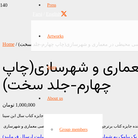
Press
Farsi
/
English
Artworks
اسی محیطی در معماری و شهرسازی(چاپ چهارم-جلد سخت)
/
Home
عماری و شهرسازی(چاپ
Store
چهارم-جلد سخت)
About us
1,000,000
تومان
برنده جایزه کتاب سال ابن سینا
نده جایزه کتاب برترچهارمین دوره دوسالانه کتاب های تخصصی معماری و شهرسازی
Group members