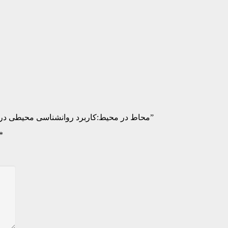
Be the first to review “محاط در محیط:کاربرد روانشناسی محیطی در معماری و شهرسازی(چاپ چهارم-جلد سخت)”
*