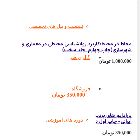
1,000,000
تومان
نشست و پنل های تخصصی
محاط در محیط:کاربرد روانشناسی محیطی در معماری و
شهرسازی(چاپ چهارم-جلد سخت)
گالری هنر
1,000,000
تومان
فروشگاه
350,000
تومان
پارادایم های پردیس:درآمدی بر بازشناسی و بازآفرینی باغ
دوره های آموزشی
ایرانی- چاپ اول تا ششم
350,000
تومان