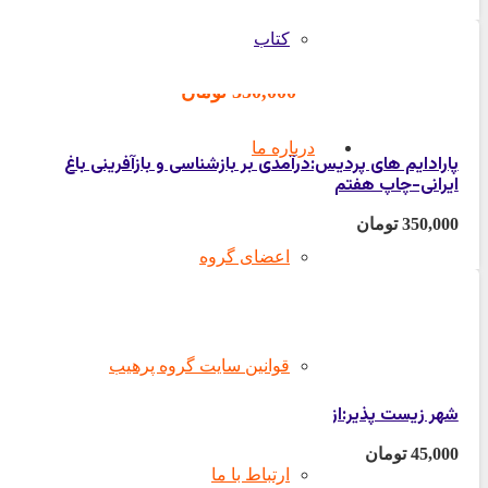
کتاب
350,000
تومان
درباره ما
پارادایم های پردیس:درآمدی بر بازشناسی و بازآفرینی باغ
ایرانی-چاپ هفتم
350,000
تومان
اعضای گروه
45,000
تومان
قوانین سایت گروه پرهیب
شهر زیست پذیر:از مبانی تا معانی
45,000
تومان
ارتباط با ما