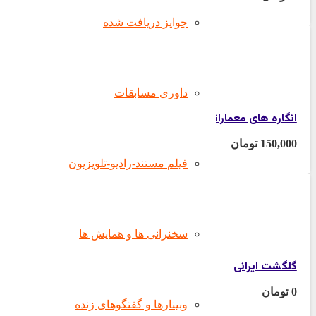
جوایز دریافت شده
150,000
تومان
داوری مسابقات
انگاره های معمارانه منظر
150,000
تومان
فیلم مستند-رادیو-تلویزیون
0
تومان
سخنرانی ها و همایش ها
گلگشت ایرانی
0
تومان
وبینارها و گفتگوهای زنده