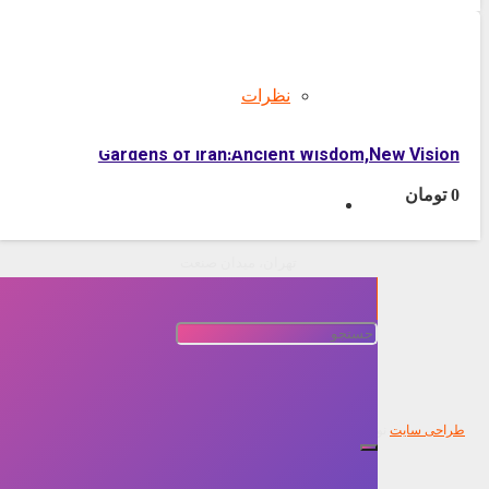
0
تومان
نظرات
Gardens of Iran:Ancient Wisdom,New Vision
0
تومان
تهران، میدان صنعت
(+021) 22360684 | (+98) 9365690241
Sanat square , Tehran
9365690241 (98+) | 22360684 (021+)
Copyright ALLORO MILANO. All rights reserved.
طراحی سایت
نونگار