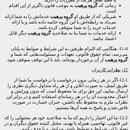
زمانی که
گروه پرهیب
به موجب قانون ناگزیر از این اقدام
است.
شریکی که از طریق او
گروه پرهیب
خدماتش را به شما ارائه
می‌داد به رابطه‌اش یا این گروه خاتمه داده باشد و یا ارائه
خدمات خرید را به شما متوقف کرده باشد.
ارائه خدمات به شما بنا به صلاحدید
گروه پرهیب
دیگر قابل
اعتماد نباشد.
11-4- هنگامی که التزام طرفین به این شرایط و ضوابط به پایان
می‌رسد، تمام حقوق قانونی، تعهدات و مسئولیت‌هایی که شما و
گروه پرهیب
از آن برخوردار بوده‌اید، باید با این توقف متوقف شود.
12-
نظرات کاربران
12-1-اگر در هر زمانی بدون درخواست یا درخواست ما شما از
طریق ایمیل، به صورت آنلاین و از هر راه متداول دیگری نظری را
ارسال نمایید، این حق برای ما محفوظ است که بدون ویرایش و
اعمال محدودیت آن را در هر رسانه‌ای استفاده کنیم و در برابر این
نظرات ملزم به محفوظ نگه داشتن، جبران خسارت در صورت
فاش شدن و پاسخ به همه آن‌ها نیستیم.
12-2-ما این اختیار را داریم که بنا به صلاحدید خود هر محتوایی را که
غیر قانونی، تهاجمی، همراه با تهدید، مختل کننده حقوق دیگران و در
تضاد با این شرایط و ضوابط باشد، ویرایش و یا حذف کنیم.