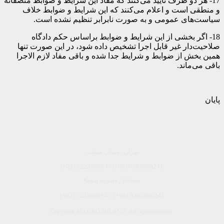
17- هر دو طرف تایید می‌کنند که مفاد این شرایط و ضوابط منصفانه
و منطقی است و اعلام می‌کنند که این شرایط و ضوابط خلاف
سیاست‌های عمومی و به صورت نابرابر تنظیم نشده است.
18- اگر بخشی از این شرایط و ضوابط براساس حکم دادگاه
صلاحیت‌دار غیر قابل اجرا تشخیص داده شود، در این صورت تنها
همین بخش از ضوابط و شرایط جدا شده و باقی مفاد لازم الاجرا
باقی می‌ماند.
پایان
تهران، میدان صنعت
(+021) 22360684 | (+98) 9365690241
Sanat square , Tehran
9365690241 (98+) | 22360684 (021+)
Copyright ALLORO MILANO. All rights reserved.