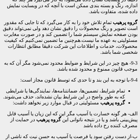
اندازه، رنگ و بسته بندی ممکن است با آنچه که در وبسایت نمایش
داده شده، متفاوت باشد.
گروه پرهیب
تمام تلاش خود را به کار می‌گیرد که تا جایی که مقدور
است تصویر و رنگ محصولات را دقیق نشان دهد ولی نمی‌تواند دقیق
بودن صفحه نمایش سیستم شما را تضمین کند و در صورت مغایرت
مسئولیتی به عهده ما نیست.هم‌چنین ما تضمین نمی‌کنیم که کیفیت
محصولات، خدمات و اطلاعات این شرکت دقیقا مطابق انتظارات
شخصی شما باشد.
9-3- هیچ چیز در این شرایط و ضوابط محدود نمی‌شود مگر آن که به
موجب قانون ممنوع و محدود شده باشد.
9-4-با توجه به این بند و تا حدی که توسط قانون مجاز است:
تمام شرایط، تضمین‌ها، ضمانتنامه‌ها، نمایندگی‌ها یا شرایطی
که به طور واضح در این شرایط بیان نشده‌اند، حذف می‌شوند.
گروه پرهیب
مسئولیتی در قبال موارد زیر نخواهد داشت:
الف- هر گونه خسارت یا آسیب مگر این که این زیان یا آسیب قابل
پیش‌بینی باشد و یا در نتیجه ناتوانی این
گروه پرهیب
در حمایت از
مصرف کننده رخ داده باشد
ب-از دست رفتن سود یا فرصت یا آسیب به حسن نیت که ناشی از