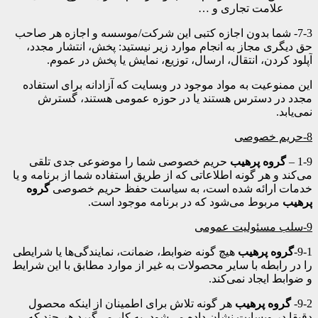
علامت تجاری و …
7-3- شما بدون اجازه کتبی این شرکت/موسسه و اجازه هر صاحب
حق دیگری مجاز به انجام موارد زیر نیستید: پخش، انتشار مجدد،
آپلود کردن، انتقال، ارسال، توزیع، نمایش یا پخش در عموم.
این ممنوعیت به مواد موجود در وبسایت که آزادانه برای استفاده
مجدد در دسترس هستند یا در حوزه عمومی هستند، گسترش
نمی‌یابد.
8-حریم خصوصی
1-9 –
گروه پرهیب
حریم خصوصی شما را موضوعی جدی تلقی
می‌کند و هر گونه اطلاعاتی که از طریق استفاده شما از برنامه و یا
خدمات ارائه شده است، به سیاست حفظ حریم خصوصی
گروه
پرهیب
مربوط می‌شود که در برنامه موجود است.
9-سلب مسئولیت عمومی
9-1-
گروه پرهیب
هیچ گونه ضوابط، ضمانت، نمایندگی‌ها یا شرایطی
را در رابطه با سایر محصولات به غیر از موارد مطابق با این شرایط
و ضوابط ایجاد نمی‌کند.
9-2-
گروه پرهیب
هر گونه تلاش برای اطمینان از اینکه محصول
دقیقا در وبسایت نشان داده می‌شود، به کار می‌گیرد هر چند که