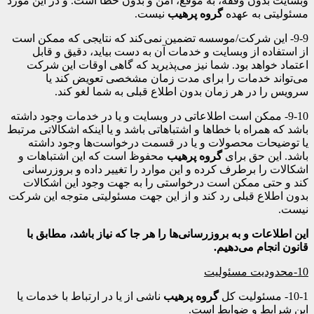
وبسایت بدون وقفه، به موقع، امن و بدون خطا است. و در این مورد
مسئولیتی به عهده
گروه پرهیب
نیست.
9-9- این شرکت/موسسه تضمین نمی‌کند که نتایجی که ممکن است
از استفاده از وبسایت و خدمات آن به دست بیاید، دقیق و قابل
اعتماد خواهد بود. شما نیز می‌پذیرید که گاهی اوقات این شرکت
می‌تواند خدمات را برای مدت زمان مشخصی تعویض کند یا
سرویس را در هر زمان بدون اطلاع قبلی به شما لغو کند.
9-10- ممکن است اطلاعاتی در وبسایت و یا در خدمات وجود داشته
باشد که همراه با خطاها و اشتباهاتی باشد و یا اینکه اشکالاتی مرتبط
یا توضیحات محصولات و یا در قسمت درخواست‌ها وجود داشته
باشد. این حق برای
گروه پرهیب
محفوظ است که این اشتباهات و
اشکالات را برطرف کرده و این موارد را تغییر داده و بروزرسانی
کند و حتی ممکن است درخواستی را به جهت وجود این اشکالات
بدون اطلاع قبلی رد کند و از این جهت مسئولیتی متوجه این شرکت
نیست.
این اطلاعات و به بروزرسانی
ها را هر جا که نیاز باشد، مطابق با
قانون انجام می
دهیم
.
10-
محدودیت مسئولیت
10-1- مسئولیت کل
گروه پرهیب
ناشی از یا در ارتباط با خدمات یا
این شرایط و ضوابط است.