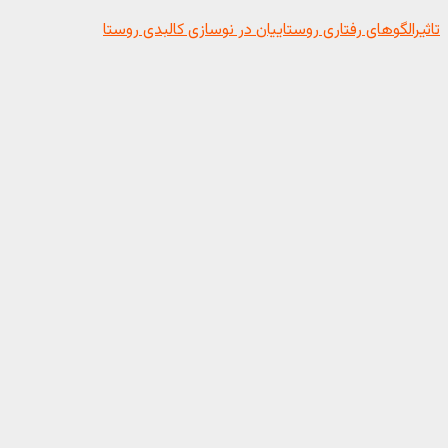
تاثیرالگوهای رفتاری روستاییان در نوسازی کالبدی روستا