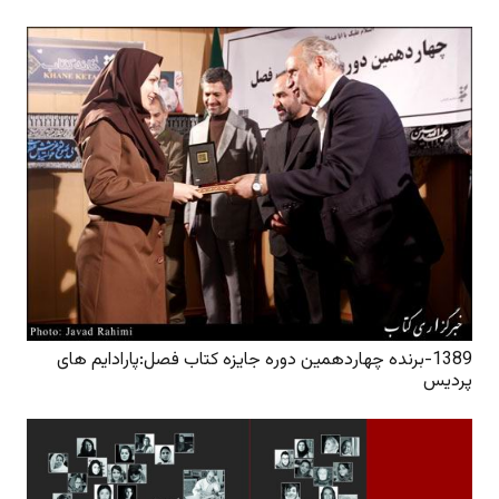
1389-برنده چهاردهمین دوره جایزه کتاب فصل:پارادایم های
پردیس