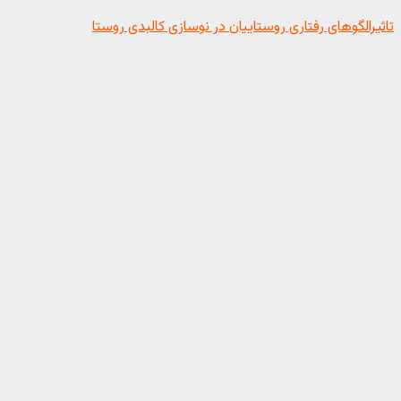
تاثیرالگوهای رفتاری روستاییان در نوسازی کالبدی روستا