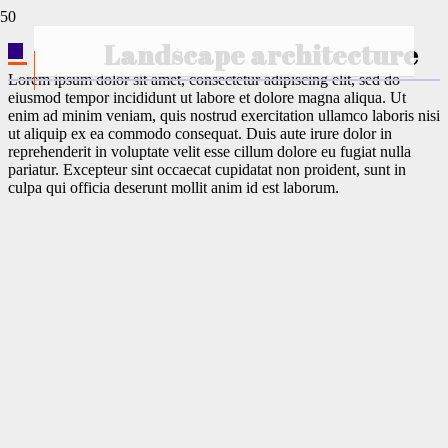
Landscape architecture
Lorem ipsum dolor sit amet, consectetur adipiscing elit, sed do
eiusmod tempor incididunt ut labore et dolore magna aliqua. Ut
enim ad minim veniam, quis nostrud exercitation ullamco laboris nisi
ut aliquip ex ea commodo consequat. Duis aute irure dolor in
reprehenderit in voluptate velit esse cillum dolore eu fugiat nulla
pariatur. Excepteur sint occaecat cupidatat non proident, sunt in
culpa qui officia deserunt mollit anim id est laborum.